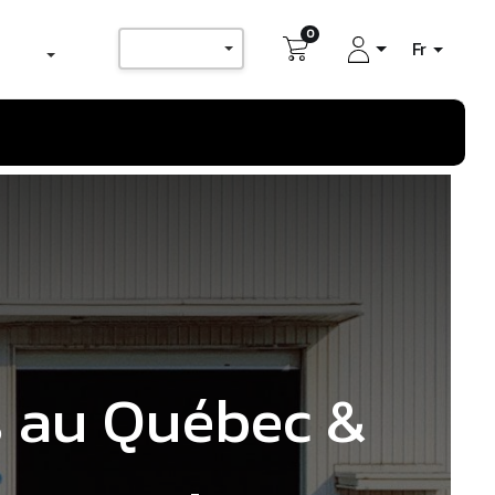
0
s au Québec &